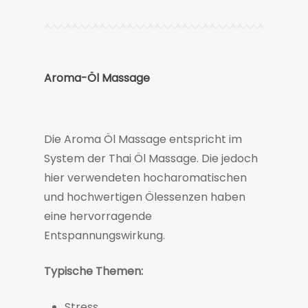
Aroma-Öl Massage
Die Aroma Öl Massage entspricht im
System der Thai Öl Massage. Die jedoch
hier verwendeten hocharomatischen
und hochwertigen Ölessenzen haben
eine hervorragende
Entspannungswirkung.
Typische Themen:
Stress