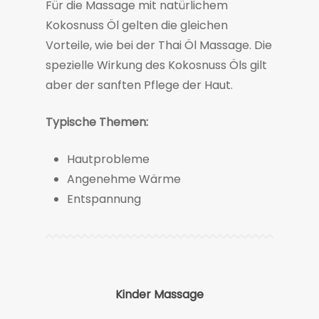
Für die Massage mit natürlichem
Kokosnuss Öl gelten die gleichen
Vorteile, wie bei der Thai Öl Massage. Die
spezielle Wirkung des Kokosnuss Öls gilt
aber der sanften Pflege der Haut.
Typische Themen:
Hautprobleme‍
Angenehme Wärme‍
Entspannung
Kinder Massage