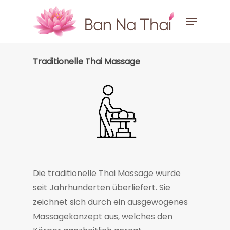
Skip
Menu
to
main
content
Traditionelle Thai Massage
Die traditionelle Thai Massage wurde
seit Jahrhunderten überliefert. Sie
zeichnet sich durch ein ausgewogenes
Massagekonzept aus, welches den