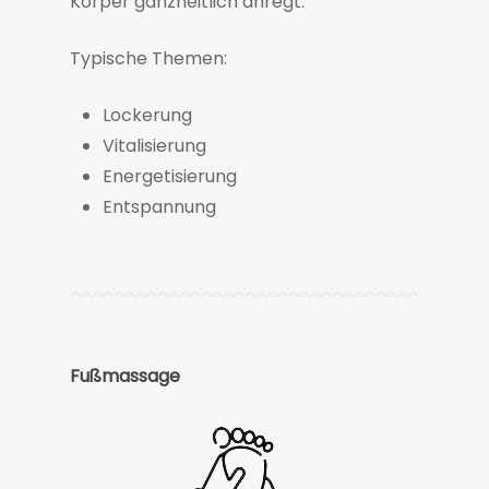
Körper ganzheitlich anregt.
Typische Themen:
Lockerung
‍Vitalisierung
‍Energetisierung
‍Entspannung
Fußmassage