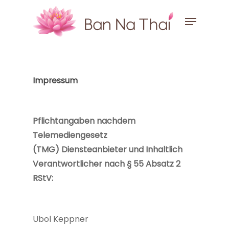
Skip
Menu
to
Close
main
Menu
content
Impressum
Pflichtangaben nachdem
Telemediengesetz
(TMG)
Diensteanbieter und Inhaltlich
Verantwortlicher nach § 55 Absatz 2
RStV:
Ubol Keppner