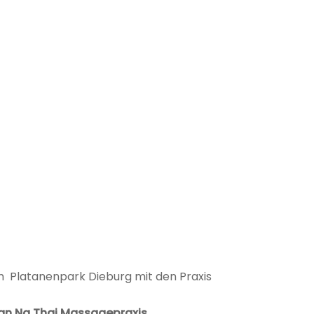
m Platanenpark Dieburg mit den Praxis
an Na Thai Massagepraxis