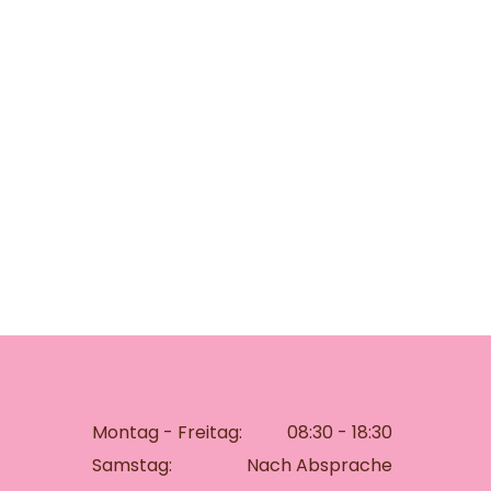
Montag - Freitag:
08:30 - 18:30
Samstag:
Nach Absprache