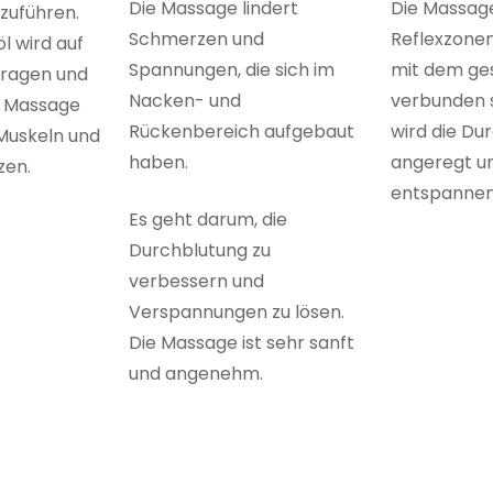
Die Massage lindert
Die Massage
zuführen.
Schmerzen und
Reflexzonen
l wird auf
Spannungen, die sich im
mit dem ge
tragen und
Nacken- und
verbunden 
e Massage
Rückenbereich aufgebaut
wird die Du
Muskeln und
haben.
angeregt un
zen.
entspannen 
Es geht darum, die
Durchblutung zu
verbessern und
Verspannungen zu lösen.
Die Massage ist sehr sanft
und angenehm.