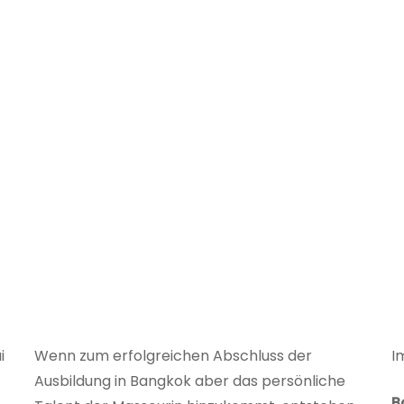
i
Wenn zum erfolgreichen Abschluss der
I
Ausbildung in Bangkok aber das persönliche
B